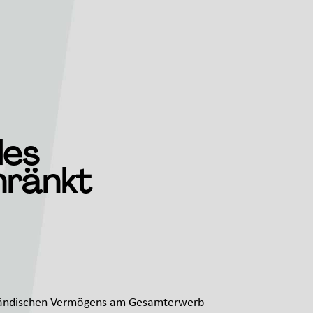
des
hränkt
s inländischen Vermögens am Gesamterwerb