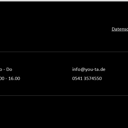
Datensc
o - Do
info@you-ta.de
00 - 16.00
0541 3574550